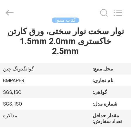
2026
GUANGZHOU
BMPAPER
CO.,LTD.
All
کتاب مقوا
Rights
Reserved.
نوار سخت نوار سختی، ورق کارتن
خونه
خاکستری 1.5mm 2.0mm
محصولات
2.5mm
درباره
محل منبع:
گوانگدونگ چین
ما
نام تجاری:
BMPAPER
گواهی:
SGS, ISO
تور
شماره مدل:
SGS، ISO
کارخانه
مقدار حداقل
مذاکره
تعداد سفارش:
کنترل