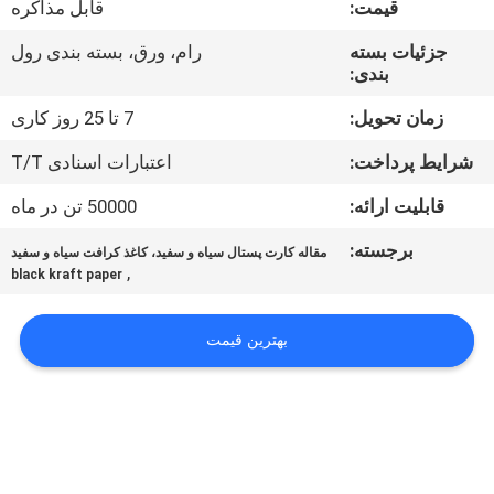
قیمت:
قابل مذاکره
کیفیت
جزئیات بسته
رام، ورق، بسته بندی رول
بندی:
با
ما
زمان تحویل:
7 تا 25 روز کاری
تماس
شرایط پرداخت:
اعتبارات اسنادی T/T
بگیرید
قابلیت ارائه:
50000 تن در ماه
برجسته:
مقاله کارت پستال سیاه و سفید، کاغذ کرافت سیاه و سفید
اخبار
,
black kraft paper
پرونده
بهترین قیمت
ها
نقشه
سایت