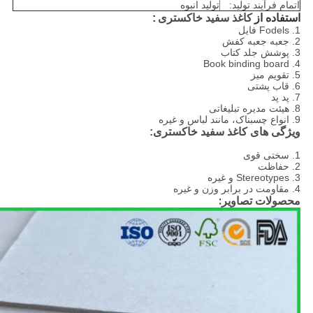
اتمام فرآیند تولید:
تولید انبوه
استفاده از
کاغذ سفید خاکستری
:
1. Fodels فایل
2. جعبه جعبه کفش
3. پوشش جلد کتاب
4. Book binding board
5. تقویم میز
6. قاب پشتی
7. پد پد
8. هیئت مدیره تبلیغاتی
9. انواع چسبناک، مانند لباس و غیره
ویژگی های کاغذ سفید خاکستری:
1. سختی قوی
2. حفاظت
3. Stereotypes و غیره
4. مقاومت در برابر وزن و غیره
محصولات تصاویر: