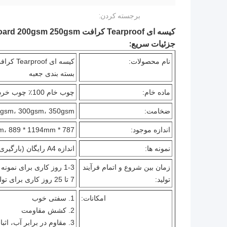
برجسته کردن:
کیسه ای Tearproof کرافت Liner Paper Board 200gsm 250gsm برای بسته بندی جعبه
جزئیات سریع:
نام محصولات:
بسته بندی جعبه
ماده خام:
چوب خام 100٪ چوب خرد شده
ضخامت:
gsm، 300gsm، 350gsm
اندازه موجود:
787 * 1092mm، 889 * 1194mm یا سفارشی
نمونه ها:
اندازه A4 رایگان (بارگیری جمع آوری)
زمان بین شروع و اتمام فرآیند
1-3 روز کاری برای نمونه
تولید:
7 تا 25 روز کاری برای تولید انبوه
امکانات:
1. سفتی خوب
2. کشش مقاومت
3. مقاوم در برابر آب، اثبات آهسته