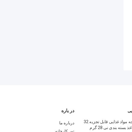
در باره
یی
رول کاغذ درجه مواد غذایی قابل تجزیه 32
درباره ما
 بسته بندی نی 28 گرم
تور کارخانه