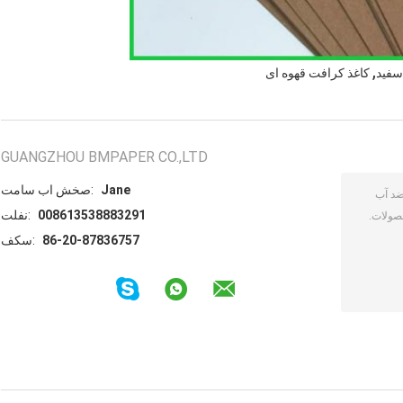
,
سفید
کاغذ کرافت قهوه ای
GUANGZHOU BMPAPER CO.,LTD
Jane
تماس با شخص:
008613538883291
تلفن:
86-20-87836757
فکس: