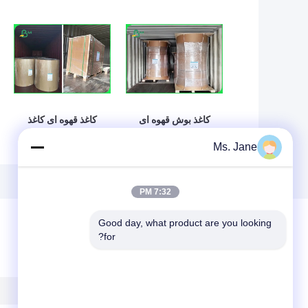
کاغذ بوش قهوه ای
کاغذ قهوه ای کاغذ
سبک ویرجین پالپ ،
کاغذ خمیر خمیر
Ms. Jane
رول کرافت کرافت ،
250GSM 300GSM
بسته بندی هدیه تحمل
برای جعبه های مواد
بالا ، دارای هدیه بالا
غذایی
7:32 PM
Good day, what product are you looking 
for?
پیغام بگذارید