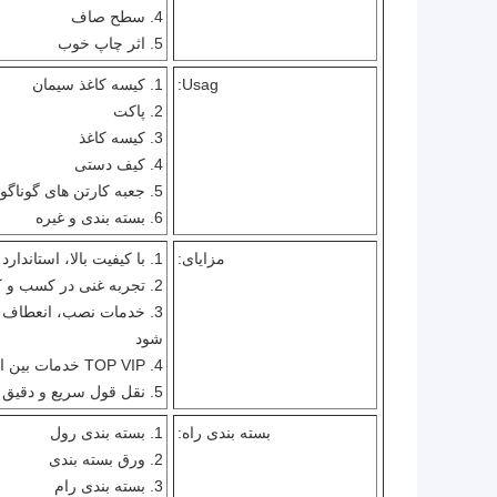
4. سطح صاف
5. اثر چاپ خوب
Usag:
1. کیسه کاغذ سیمان
2. پاکت
3. کیسه کاغذ
4. کیف دستی
5. جعبه کارتن های گوناگون
6. بسته بندی و غیره
مزایای:
1. با کیفیت بالا، استاندارد بین المللی، گواهینامه ISO، FDA و SGS
2. تجربه غنی در کسب و کار بین المللی مقاله
3. خدمات نصب، انعطاف پذی
شود
4. TOP VIP خدمات بین المللی
5. نقل قول سریع و دقیق
بسته بندی راه:
1. بسته بندی رول
2. ورق بسته بندی
3. بسته بندی رام