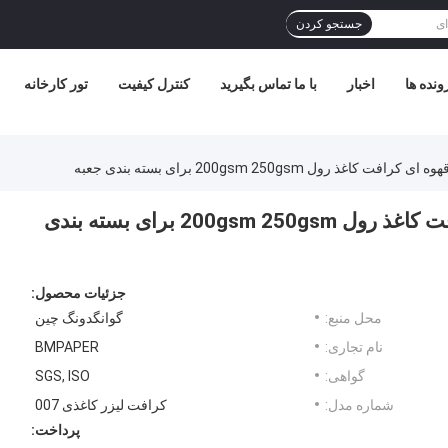
جستجو کردن
ونده ها
اخبار
با ما تماس بگیرید
کنترل کیفیت
تور کارخانه
ذ رول 200gsm 250gsm برای بسته بندی جعبه
مقاوم در برابر آب / ضد آب قهوه ای کرافت کاغذ رول 200gsm 250gsm برای بسته بندی
جزئیات محصول:
محل منبع:
گوانگدونگ چین
نام تجاری:
BMPAPER
گواهی:
SGS, ISO
شماره مدل:
کرافت لیزر کاغذی 007
پرداخت: