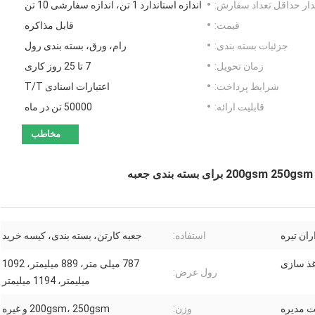
ار حداقل تعداد سفارش:
اندازه استاندارد 1 تن، اندازه سفارشی 10 تن
قیمت:
قابل مذاکره
جزئیات بسته بندی:
رام، ورق، بسته بندی رول
زمان تحویل:
7 تا 25 روز کاری
شرایط پرداخت:
اعتبارات اسنادی T/T
قابلیت ارائه:
50000 تن در ماه
مخاطب
ان تیره
استفاده:
جعبه کارتن، بسته بندی، کیسه خرید
ذ سازی
787 میلی متر، 889 میلیمتر، 1092
رول عرض:
میلیمتر، 1194 میلیمتر
ت مدیره
وزن:
200gsm، 250gsm و غیره