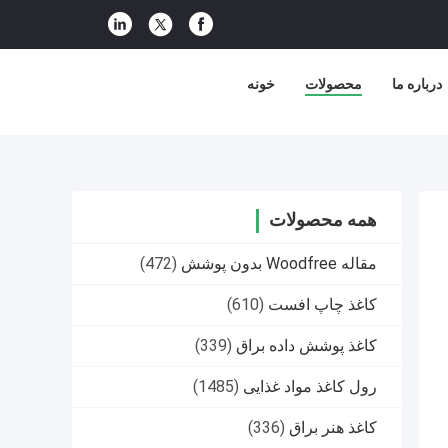
درباره ما
محصولات
خونه
همه محصولات
مقاله Woodfree بدون پوشش
(472)
کاغذ چاپ افست
(610)
کاغذ پوشش داده براق
(339)
رول کاغذ مواد غذایی
(1485)
کاغذ هنر براق
(336)