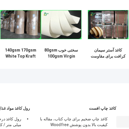
کاغذ آستر سیمان
سختی خوب 80gsm
140gsm 170gsm
کرافت برای مقاومت
100gsm Virgin
White Top Kraft
در برابر انفجار بالا در
White Craft Paper
مقاله بوش برای
برابر ویرجین پالپ
برای کیسه آرد
جعبه های Gifx صاف
80gsm 90gsm کاغذ
2200 میلی متر
آرد
سطح
کاغذ چاپ افست
رول کاغذ مواد غذا
کاغذ چاپ ضخیم برای چاپ کتاب، مقاله با
کیفیت بالا بدون پوشش Woodfree
میلی متر / کاغذ