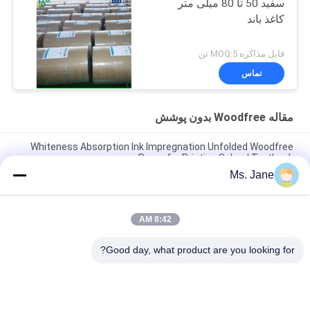
سفید 50 تا 80 میلی متر
کاغذ باند
قابل مذاکره MOQ:5 تن
تماس
مقاله Woodfree بدون پوشش
Whiteness Absorption Ink Impregnation Unfolded Woodfree
Paper for Printing School Textbook
Ms. Jane
CB CFB CF 9.5 '' x 11 '' کاغذ بی کربن NCR مقاله برای چاپگرهای
حرارتی پاک کردن تصویر
8:42 AM
مقاله تخریب پذیر 160um 200um سنگ مصنوعی سنگی برای
مقاومت در برابر اشکار
Good day, what product are you looking for?
دسته بندی های محبوب
همه