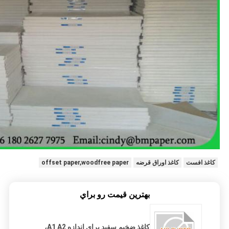
کاغذ افست
کاغذ اوراق قرضه
offset paper,woodfree paper
بهترين قيمت رو براي
کاغذ ضخیم سفید برای اندازه A1 A2،