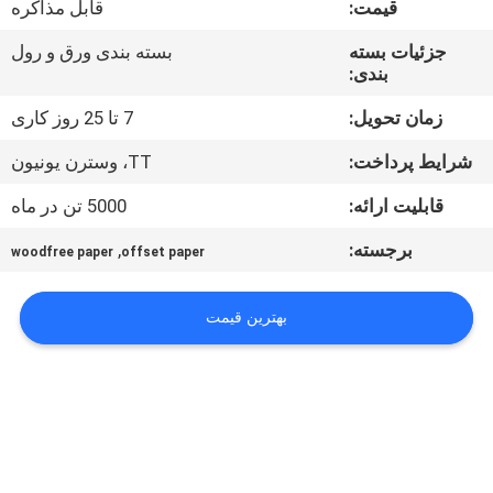
قیمت:
قابل مذاکره
کیفیت
جزئیات بسته
بسته بندی ورق و رول
بندی:
با
ما
زمان تحویل:
7 تا 25 روز کاری
تماس
شرایط پرداخت:
TT، وسترن یونیون
بگیرید
قابلیت ارائه:
5000 تن در ماه
برجسته:
,
woodfree paper
offset paper
اخبار
بهترین قیمت
پرونده
ها
نقشه
سایت