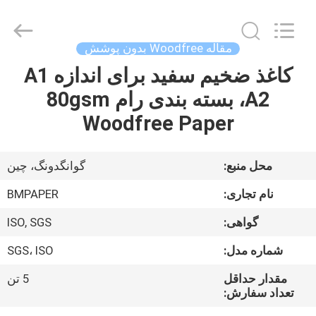
2026
GUANGZHOU
BMPAPER
CO.,LTD.
All
مقاله Woodfree بدون پوشش
Rights
Reserved.
کاغذ ضخیم سفید برای اندازه A1
خونه
A2، بسته بندی رام 80gsm
محصولات
Woodfree Paper
درباره
محل منبع:
گوانگدونگ، چین
ما
نام تجاری:
BMPAPER
گواهی:
ISO, SGS
تور
شماره مدل:
SGS، ISO
کارخانه
مقدار حداقل
5 تن
تعداد سفارش:
کنترل