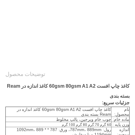
سیاست
حفظ
حریم
خصوصی
توضیحات محصول
کاغذ چاپ افست 60gsm 80gsm A1 A2 کاغذ اندازه در Ream
بسته بندی
جزئیات سریع:
نام
کاغذ چاپ افست 60gsm 80gsm A1 A2 کاغذ اندازه در
محصول:
Ream بسته بندی
ماده خام:
چوب خام ویرجین، پالپ مخلوط
وزن پایه :
60 گرم 70 گرم 80 گرم 100 گرم
اندازه
رول: 787mm، 889mm، ورق: 787 * 1092mm، 889 *
موجود:
1194mm و یا سفارشی