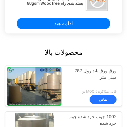
بسته بندی رام 80gsm Woodfree
Paper
ادامه هید
محصولات بالا
ورق ورق باند رول 787
میلی متر
قابل مذاکره MOQ:5 تن
تماس
100٪ چوب خرد شده چوب
خرد شده