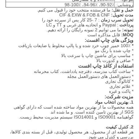
روشنایی:
90-92٪، 94-96٪، 98-100٪
حمل و نقل:
ما فرستنده منتخب خود را قبول می کنیم.
مدت تحویل:
CIF & EXW & FOB & CNF
تحویل سرب زمان
: 7 -25 کار پس از سپرده خود را
پرداخت
: Paypal و اتحادیه های غربی و TT و LC
نمونه:
ما می توانیم 2 نمونه رایگان را ارائه دهیم.
MOQ:
قابل مذاکره است
ویژگی های چاپ افست:
*
100٪ خمیر چوب خرد شده و یا پالپ مخلوط یا ضایعات بازیافت
* چاپ شده با رنگ مو
* مناسب برای ماشین چاپ با سرعت بالا
* صافی و کدورت بالا
استفاده از
کاغذ چاپ افست
* ساخت کتاب مدرسه، دفترچه یادداشت، کتاب محرمانه
* دستورالعمل های دستورالعمل مجله
* کاتالوگ تجاری
* علائم تجاری
* پاکت و غیره
مزیت شرکت:
1. بهترین انتخاب مواد
همه محصولات ما از بهترین مواد ساخته شده است که دارای گواهی
SGS از بهترین تامین کننده است. و ما شده اند
گواهینامه ISO9001 و ISO14001 سیستم مدیریت محیط زیست.
2. کنترل کیفیت
هر قطعه ای از محصول، هر محصول تولیدی، قبل از بسته بندی کالاها،
بررسی و کنترل می شود