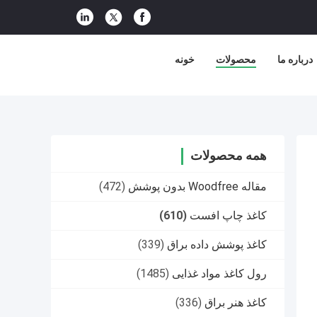
درباره ما
محصولات
خونه
همه محصولات
مقاله Woodfree بدون پوشش
(472)
کاغذ چاپ افست
(610)
کاغذ پوشش داده براق
(339)
رول کاغذ مواد غذایی
(1485)
کاغذ هنر براق
(336)