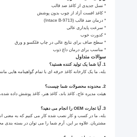
* نسل جدیدی از کاغذ ضد قالب
* کاغذ افست آزاد از چوب بدون پوشش
* درمان ضد قالب (Intace B-9713)
* سرعت پایداری عالی
* کدورت خوب
* سطح صاف برای نتایج عالی در چاپ فلکسو و ورق
* مناسب برای درمان داغ ذوب
سوالات متداول
1. آیا شما یک تولید کننده هستید؟
بله، ما یک کارخانه کاغذ حرفه ای با تمام گواهینامه هایی مانند ISO14001، ISO9001، SGS، FDA ect اس
2. محدوده محصولات شما چیست؟
هیئت مدیره عاج، کاغذ باند، کاغذ هنر، کاغذ پوشش داده شده
3. آیا تجارت OEM را انجام می دهید؟
بله، ما در کسب و کار نصب شده کار می کنیم که به معنی ان
مشتریان.
علاوه بر این، آرم شما را می توان در بسته بندی 