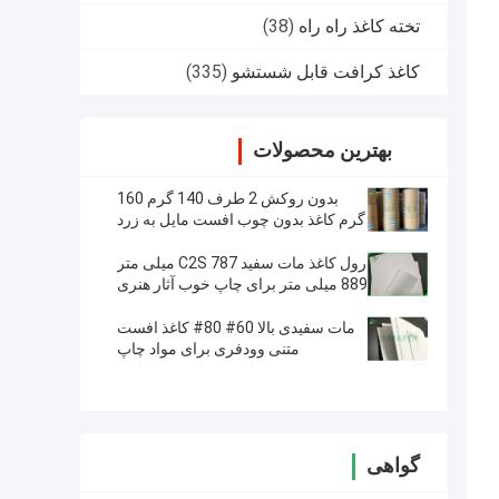
تخته کاغذ راه راه
(38)
کاغذ کرافت قابل شستشو
(335)
بهترین محصولات
بدون روکش 2 طرف 140 گرم 160
گرم کاغذ بدون چوب افست مایل به زرد
/ کاغذ کتاب عاج
رول کاغذ مات سفید C2S 787 میلی متر
889 میلی متر برای چاپ خوب آثار هنری
مات سفیدی بالا 60# 80# کاغذ افست
متنی وودفری برای مواد چاپ
گواهی