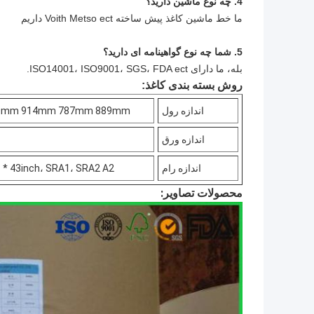
4. چه نوع ماشین دارید؟
ما خط ماشین کاغذ پیش ساخته Voith Metso ect داریم
5. شما چه نوع گواهینامه ای دارید؟
بله، ما دارای ISO14001، ISO9001، SGS، FDA ect.
روش بسته بندی کاغذ:
اندازه رول
594mm 610mm 860mm 914mm 787mm 889mm
اندازه ورق
اندازه رام
A1Size، 31 * 43inch، SRA1، SRA2 A2 اندازه ect بر
محصولات تصاویر: