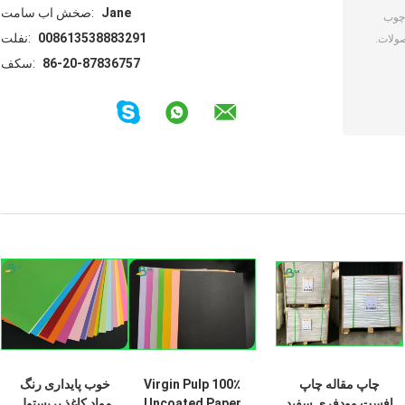
Jane
تماس با شخص:
008613538883291
تلفن:
86-20-87836757
فکس:
چاپ مقاله چاپ
100٪ Virgin Pulp
خوب پایداری رنگ
افست وودفری سفید
Uncoated Paper
مواد کاغذ بریستول