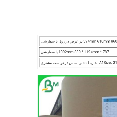
 در عرض در رول یا سفارشی
787 * 1092mm 889 * 1194mm یا سفارشی
 اساس درخواست مشتری