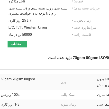
قیمت:
قابل مذاکره
جزئیات بسته بندی:
بسته بندی رول، بسته بندی ورق، بسته بندی
رام یا با توجه به درخواست مشتری
زمان تحویل:
7 تا 25 روز کاری
شرایط پرداخت:
L/C، T/T، Western Union
قابلیت ارائه:
50000 تن در ماه
مخاطب
اغذ بدون
60gsm 70gsm 80gsm
وزن:
ن پوشش
ذ سازی
سبک پالپ:
100٪ ویرجین
 سفارشی
زمان نمونه:
1-3 روز کاری