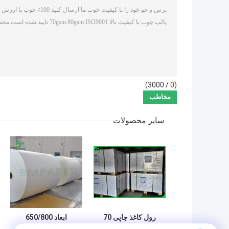
/ 3000)
0
(
سایر محصولات
رول کاغذ چاپی 70
ابعاد 650/800
لیتری 80 لیتری چاپی
میلیمتر استحکام بالا