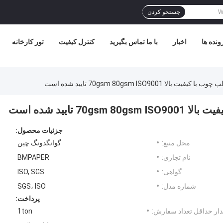
جستجو کردن
ونده ها
اخبار
با ما تماس بگیرید
کنترل کیفیت
تور کارخانه
جزئیات محصول:
محل منبع:
گوانگدونگ چین
نام تجاری:
BMPAPER
گواهی:
ISO, SGS
شماره مدل:
SGS، ISO
پرداخت:
ار حداقل تعداد سفارش:
1ton