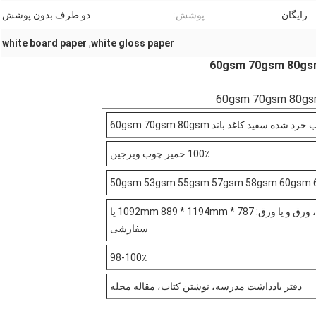
رایگان
پوشش:
دو طرف بدون پوشش
white board paper
,
white gloss paper
100٪ خمیر چوب ویرجین
50gsm 53gsm 55gsm 57gsm 58gsm 60gsm 
رول 787mm 889mm عرض، ورق و یا ورق: 787 * 1092mm 889 * 1194mm یا
سفارشی
98-100٪
دفتر یادداشت مدرسه، نوشتن کتاب، مقاله مجله