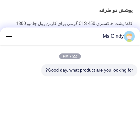
پوشش دو طرفه
کاغذ پشت خاکستری C1S 450 گرمی برای کارتن رول جامبو 1300
میلی متر
Ms.Cindy
تخته دوبلکس روکش دار 250 گرمی 325 گرمی با مقاومت تاشو بالا با
نمونه رایگان خاکستری پشت
7:22 PM
140 گرام 170 گرام چاپی پوشه سفید پوشه بالا برای پاکت پستی 70 x
100 سانتی متر
Good day, what product are you looking for?
دسته بندی های محبوب
همه
مقاله Woodfree 
کاغذ چاپ افست
بدون پوشش
رول کاغذ مواد غذایی
کاغذ پوشش داده براق
مقاله پوشش داده 