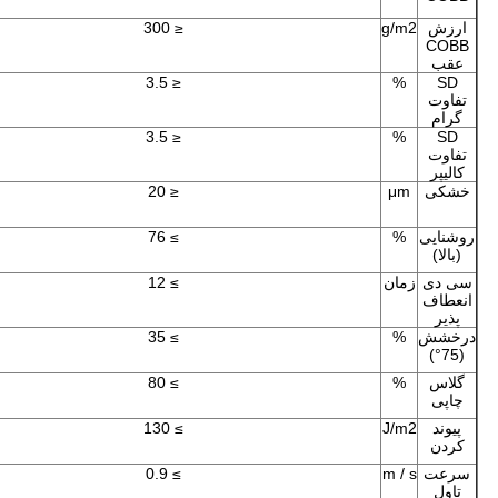
ارزش
g/m2
≤ 300
COBB
عقب
≤ 3.5
%
SD
تفاوت
گرام
≤ 3.5
%
SD
تفاوت
کالیپر
خشکی
μm
≤ 20
روشنایی
%
≥ 76
(بالا)
سی دی
زمان
≥ 12
انعطاف
پذیر
درخشش
%
≥ 35
(75°)
گلاس
%
≥ 80
چاپی
پيوند
J/m2
≥ 130
کردن
سرعت
m / s
≥ 0.9
تاول