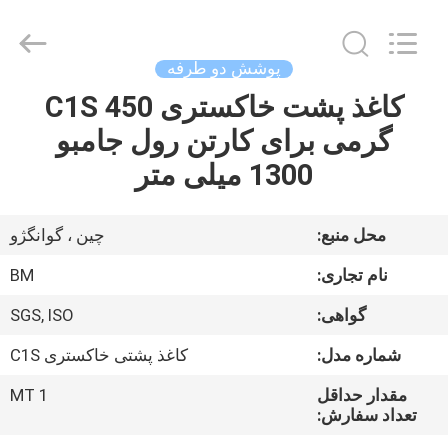
2026
GUANGZHOU
BMPAPER
CO.,LTD.
All
پوشش دو طرفه
Rights
Reserved.
کاغذ پشت خاکستری C1S 450
خونه
گرمی برای کارتن رول جامبو
محصولات
1300 میلی متر
درباره
محل منبع:
چین ، گوانگژو
ما
نام تجاری:
BM
گواهی:
SGS, ISO
تور
شماره مدل:
کاغذ پشتی خاکستری C1S
کارخانه
مقدار حداقل
1 MT
تعداد سفارش:
کنترل