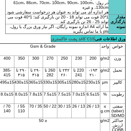
در رول: 61cm، 86cm، 70cm، 100cm، 90cm، 100cm،
130cm، و غیره
هر اندازه ای می تواند به عنوان هر درخواست سفارشی شود
مقدار
1*20 فوت می تواند 18 - 20 تن بارگیری کند؛ 1*40 فوت می
بارگذاری
تواند 25 - 26 تن بارگیری کند
نمونه
ما ارائه A4 اندازه نمونه رایگان، اگر نیاز ورق بزرگ یا رول،
pls با ما تماس بگیرید
ورق اطلاعات فنی
C1S کاغذ پشت خاکستری
خواص
واحد
Gsm & Grade
وزن
g/m2
200
230
250
270
300
350
400
تحمل
g/m2
۱۹۳-
220 تا
۲۴۲ تا
260 تا
۲۹۰ تا
۲۹۰ تا
385-
415
۳۱۵
۳۱۵
282
۲۶۰
241
۲۱۰
کالیپر
μm
230±15
280±15
305±15
330±15
365±15
430±15
495±15
رطوبت
%
6.5±15
7.0±15
7.5±15
7.5±15
7.8±15
8.0±15
8.0±15
سفتی
≥
13 / 26
13 / 26
15 / 30
22 / 50
35 / 70
55 /
70 /
140
110
g.cm
(taber)
SD/MD
حداکثر
g/m2
≤ 50
ارزش
COBB