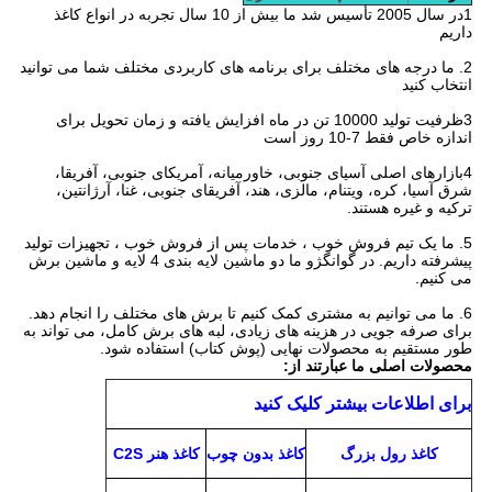
1در سال 2005 تأسیس شد ما بیش از 10 سال تجربه در انواع کاغذ
داریم
2. ما درجه های مختلف برای برنامه های کاربردی مختلف شما می توانید
انتخاب کنید
3ظرفیت تولید 10000 تن در ماه افزایش یافته و زمان تحویل برای
اندازه خاص فقط 7-10 روز است
4بازارهای اصلی آسیای جنوبی، خاورمیانه، آمریکای جنوبی، آفریقا،
شرق آسیا، کره، ویتنام، مالزی، هند، آفریقای جنوبی، غنا، آرژانتین،
ترکیه و غیره هستند.
5. ما یک تیم فروش خوب ، خدمات پس از فروش خوب ، تجهیزات تولید
پیشرفته داریم. در گوانگژو ما دو ماشین لایه بندی 4 لایه و ماشین برش
می کنیم.
6. ما می توانیم به مشتری کمک کنیم تا برش های مختلف را انجام دهد.
برای صرفه جویی در هزینه های زیادی، لبه های برش کامل، می تواند به
طور مستقیم به محصولات نهایی (پوش کتاب) استفاده شود.
محصولات اصلی ما عبارتند از:
برای اطلاعات بیشتر کلیک کنید
کاغذ رول بزرگ
کاغذ بدون چوب
کاغذ هنر C2S