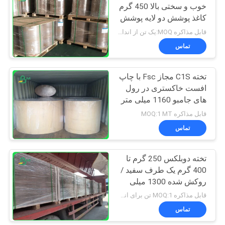
خوب و سختی بالا 450 گرم
کاغذ پوشش دو لایه پوشش
رول
قابل مذاکره MOQ:یک تن از اندازه استندارد
تماس
تخته C1S مجاز Fsc با چاپ
افست خاکستری در رول
های جامبو 1160 میلی متر
قابل مذاکره MOQ:1 MT
تماس
تخته دوبلکس 250 گرم تا
400 گرم یک طرف سفید /
روکش شده 1300 میلی
متر برای کیف های پیک
قابل مذاکره MOQ:1 تن برای اندازه استاندارد
تماس