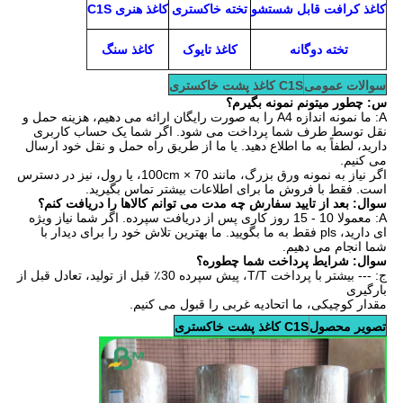
کاغذ کرافت قابل شستشو
تخته خاکستری
کاغذ هنری C1S
تخته دوگانه
کاغذ تایوک
کاغذ سنگ
سوالات عمومی
C1S کاغذ پشت خاکستری
س: چطور ميتونم نمونه بگيرم؟
A: ما نمونه اندازه A4 را به صورت رایگان ارائه می دهیم، هزینه حمل و
نقل توسط طرف شما پرداخت می شود. اگر شما یک حساب کاربری
دارید، لطفاً به ما اطلاع دهید. یا ما از طریق راه حمل و نقل خود ارسال
می کنیم.
اگر نیاز به نمونه ورق بزرگ، مانند 70 × 100cm، یا رول، نیز در دسترس
است. فقط با فروش ما برای اطلاعات بیشتر تماس بگیرید.
سوال: بعد از تایید سفارش چه مدت می توانم کالاها را دریافت کنم؟
A: معمولا 10 - 15 روز کاری پس از دریافت سپرده. اگر شما نیاز ویژه
ای دارید، pls فقط به ما بگویید. ما بهترین تلاش خود را برای دیدار با
شما انجام می دهیم.
سوال: شرایط پرداخت شما چطوره؟
ج: --- بیشتر با پرداخت T/T، پیش سپرده 30٪ قبل از تولید، تعادل قبل از
بارگیری
مقدار کوچیکی، ما اتحادیه غربی را قبول می کنیم.
تصویر محصول
C1S کاغذ پشت خاکستری