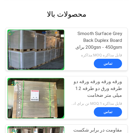
محصولات بالا
Smooth Surface Grey
Back Duplex Board
200gsn - 450gsm برای
جلد کتاب گالینگور
قابل مذاکره MOQ:مذاکره
تماس
ورقه ورقه ورقه ورقه دو
طرفه ورق دو طرفه 1.2
میلی متر ضخامت
قابل مذاکره MOQ:1 تن برای اندازه های معمول و 10 تن برای اندازه های ویژه
تماس
مقاومت در برابر شکست