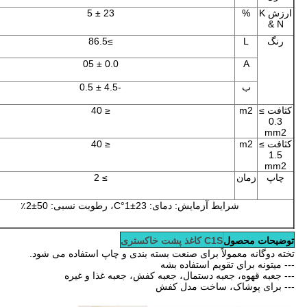
ارزش K
%
23 ± 5
& N
رنگ
L
≥86.5
0.0 ± 05
A
ب
-4.5 ± 0.5
کثافت ≥
m2
≤ 40
0.3
mm2
کثافت ≥
m2
≤ 40
1.5
mm2
چاپ
زمان
≥ 2
شرایط آزمایش: دمای: 23±1°C، رطوبت نسبی: 50±2٪
توضیحات محصول
C1S کاغذ پشت خاکستری
تخته دوگانه معمولاً برای صنعت بسته بندی و چاپ استفاده می شود.
--- ميتونه براي تقويم استفاده بشه
--- جعبه قهوه، جعبه دستمال، جعبه کفش، جعبه غذا و غیره
--- برای پوشاک، ساخت مدل کفش