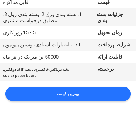
قیمت:
قابل مذاکره
کیفیت
جزئیات بسته
1. بسته بندی ورق 2. بسته بندی رول 3.
بندی:
مطابق درخواست مشتری
با
ما
زمان تحویل:
5 - 15 روز کاری
تماس
شرایط پرداخت:
T/T، اعتبارات اسنادی، وسترن یونیون
بگیرید
قابلیت ارائه:
50000 تن متریک در هر ماه
برجسته:
,
تخته دوبلکس خاکستری ، تخته کاغذ دوبلکس
اخبار
duplex paper board
پرونده
بهترین قیمت
ها
نقشه
سایت