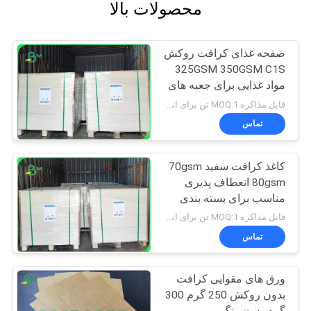
محصولات بالا
صفحه غذای کرافت روکش
325GSM 350GSM C1S
مواد غذایی برای جعبه های
غذای خشک
قابل مذاکره MOQ:1 تن برای اندازه معمولی و 10 تن برای اندازه خاص
تماس
کاغذ کرافت سفید 70gsm
80gsm انعطاف پذیری
مناسب برای بسته بندی
میان وعده ها
قابل مذاکره MOQ:1 تن برای اندازه معمولی و 10 تن برای اندازه خاص
تماس
ورق های مقوایی کرافت
بدون روکش 250 گرم 300