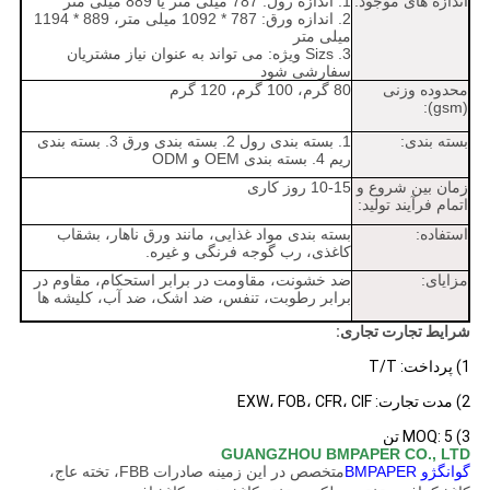
اندازه های موجود:
1. اندازه رول: 787 میلی متر یا 889 میلی متر
2. اندازه ورق: 787 * 1092 میلی متر، 889 * 1194
میلی متر
3. Sizs ویژه: می تواند به عنوان نیاز مشتریان
سفارشی شود
محدوده وزنی
80 گرم، 100 گرم، 120 گرم
(gsm):
بسته بندی:
1. بسته بندی رول 2. بسته بندی ورق 3. بسته بندی
ریم 4. بسته بندی OEM و ODM
زمان بین شروع و
10-15 روز کاری
اتمام فرآیند تولید:
استفاده:
بسته بندی مواد غذایی، مانند ورق ناهار، بشقاب
کاغذی، رب گوجه فرنگی و غیره.
مزایای:
ضد خشونت، مقاومت در برابر استحکام، مقاوم در
برابر رطوبت، تنفس، ضد اشک، ضد آب، کلیشه ها
شرایط تجارت تجاری:
1) پرداخت: T/T
2) مدت تجارت: EXW، FOB، CFR، CIF
3) MOQ: 5 تن
GUANGZHOU BMPAPER CO., LTD
گوانگژو BMPAPER
متخصص در این زمینه صادرات FBB، تخته عاج،