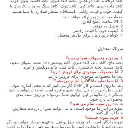
کاغذ کرافت، تخته دوبلکس، تخته کاغذ هنری، کاغذ افست بدون چوب،
کاغذ چاپ خبری، کاغذ کپی، کاغذ تیوک، کاغذ سنگ به مدت 20 سال با
کیفیت خوب و قیمت رقابتی.L
مشتاقانه منتظر همکاری با شما هستم
خدمات به شرح زیر ارائه خواهد شد:
1. 24 ساعت پاسخ آنلاین;
2. تحویل به موقع.
3. کیفیت خوب با قیمت رقابتی.
4. کوتاه ترین زمان برای حل هر مشکلی.
سوالات متداول:
1. محدوده محصولات شما چیست؟
تخته عاج، کاغذ باند، کاغذ هنری، کاغذ پوشش داده شده، مقوای سفید،
کاغذ افست، تخته خاکستری، کاغذ کپی، کاغذ دوبلکس و غیره.
2. آیا محصولات موجودی برای فروش دارید؟
بله، ما محصولات موجودی برای فروش داریم.
3. آیا شما تجارت OEM را انجام می دهید؟
بله، ما روی کسب و کار OEM کار می کنیم که به معنی اندازه، مواد،
کمیت، طراحی، راه حل بسته بندی و غیره است که به درخواست شما
بستگی دارد.علاوه بر این، لوگوی شما می تواند بر روی بسته بندی
محصولات درج شود.
4. چند روز نمونه تمام می شود؟
نمونه در انبار ما موجود است، ما می توانیم پس از دریافت سفارش
شما ارسال کنیم.
5. هزینه نمونه چیست؟
نمونه رایگان است، اما هزینه حمل و نقل به عهده خریدار خواهد بود.اگر
می خواهید با ما تجارت کنید، ما می توانیم هزینه حمل و نقل را در اولین