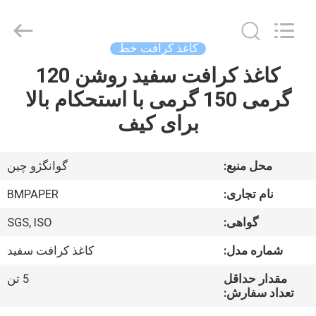
2026
GUANGZHOU
BMPAPER
CO.,LTD.
All
کاغذ کرافت خط
Rights
Reserved.
کاغذ کرافت سفید روشن 120
خونه
گرمی 150 گرمی با استحکام بالا
محصولات
برای کیف
درباره
محل منبع:
گوانگژو چین
ما
نام تجاری:
BMPAPER
گواهی:
SGS, ISO
تور
شماره مدل:
کاغذ کرافت سفید
کارخانه
مقدار حداقل
5 تن
تعداد سفارش:
کنترل