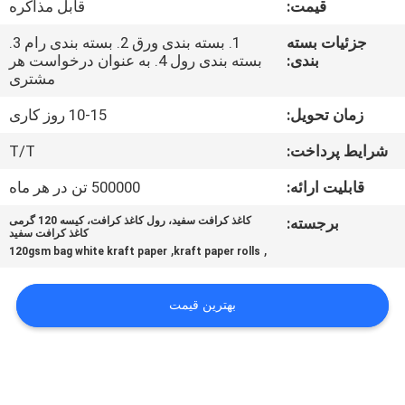
قیمت:
قابل مذاکره
کیفیت
جزئیات بسته
1. بسته بندی ورق 2. بسته بندی رام 3.
بندی:
بسته بندی رول 4. به عنوان درخواست هر
با
مشتری
ما
زمان تحویل:
10-15 روز کاری
تماس
شرایط پرداخت:
T/T
بگیرید
قابلیت ارائه:
500000 تن در هر ماه
اخبار
برجسته:
کاغذ کرافت سفید، رول کاغذ کرافت، کیسه 120 گرمی
کاغذ کرافت سفید
,
,
120gsm bag white kraft paper
kraft paper rolls
پرونده
ها
بهترین قیمت
نقشه
سایت