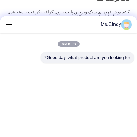
کاغذ بوش قهوه ای سبک ویرجین پالپ ، رول کرافت کرافت ، بسته بندی
هدیه تحمل بالا ، دارای هدیه بالا
Ms.Cindy
کاغذ قهوه ای کاغذ کاغذ خمیر خمیر 250GSM 300GSM برای جعبه های
مواد غذایی
6:03 AM
کاغذ آستر سیمان کرافت برای مقاومت در برابر انفجار بالا در برابر
ویرجین پالپ 80gsm 90gsm کاغذ آرد
Good day, what product are you looking for?
دسته بندی های محبوب
همه
مقاله Woodfree 
کاغذ چاپ افست
بدون پوشش
رول کاغذ مواد غذایی
کاغذ پوشش داده براق
مقاله پوشش داده 
کاغذ هنر براق
شده PE