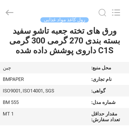
2026
GUANGZHOU
BMPAPER
CO.,LTD.
All
رول کاغذ مواد غذایی
Rights
Reserved.
ورق های تخته جعبه تاشو سفید
خونه
بسته بندی 270 گرمی 300 گرمی
محصولات
C1S داروی پوشش داده شده
درباره
محل منبع:
چین
ما
نام تجاری:
BMPAPER
گواهی:
ISO9001, ISO14001, SGS
تور
شماره مدل:
BM 555
کارخانه
مقدار حداقل
1 MT
تعداد سفارش:
کنترل