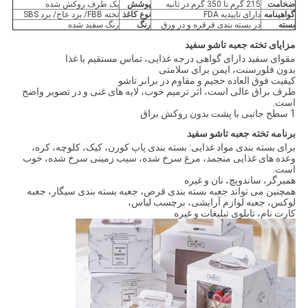
ضخامت
215 گرم تا 350 گرم در ثانیه
پوشش
یک طرف روکش شده
گواهینامه
دارای تاییدیه FDA
نوع کاغذ
تخته FBB/ برد عاج/ برد SBS
بسته
در بسته بندی قرقره و در ورق
رنگ
رنگ سفید شده
مزایای تخته جعبه تاشو سفید
مقوای سفید دارای گواهی درجه غذایی، تماس مستقیم با غذا
بدون فلورسنت، ایمن برای سلامتی
کیفیت فوق العاده حجیم و مقاوم در برابر تاشو
طرف براق عالی است، اثر ترمیم خوب، لایه های غنی و در تصویر واضح
است.
1 سطح جانبی با پشت بدون روکش براق
برنامه تخته جعبه تاشو سفید
برای بسته بندی مواد غذایی: بسته بندی پاپ کورن، کیک، کلوچه، کره،
وعده های غذایی منجمد، مرغ سرخ شده، سیب زمینی سرخ شده، خوب
است.
همبرگر، ساندویچ، نان و غیره
همچنین می تواند جعبه بسته بندی قرص، جعبه بسته بندی سیگار، جعبه
لوکس، جعبه لوازم آرایشی، برچسب لباس،
کارت نام، تابلوی تبلیغات و غیره