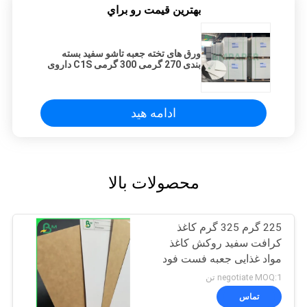
بهترين قيمت رو براي
ورق های تخته جعبه تاشو سفید بسته
بندی 270 گرمی 300 گرمی C1S داروی
پوشش داده شده
ادامه هید
محصولات بالا
225 گرم 325 گرم کاغذ
کرافت سفید روکش کاغذ
مواد غذایی جعبه فست فود
مواد
negotiate MOQ:1 تن
تماس