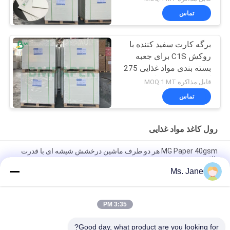
تماس
برگه کارت سفید کننده با
روکش C1S برای جعبه
بسته بندی مواد غذایی 275
گرم در متر 300 گرم در
قابل مذاکره MOQ:1 MT
متر
تماس
رول کاغذ مواد غذایی
MG Paper 40gsm هر دو طرف ماشین درخشش شیشه ای با قدرت
بالا
Ms. Jane
80/90gm کاغذ کرفت سیاه جامد دو طرفه درجه غذایی برای بسته بندی
آجیل و میوه های خشک
3:35 PM
BMPAPER ورق چرخدار تنباکو با تنفس بالا ورق چرخدار تنباکو با بافت
25gm رول های کوچک
Good day, what product are you looking for?