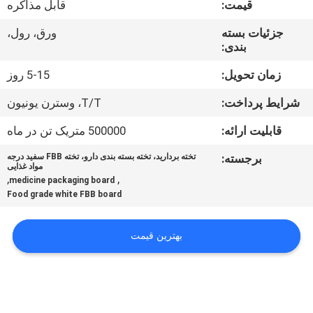
قیمت:
قابل مذاکره
کیفیت
جزئیات بسته
ورق، رول،
بندی:
با
ما
زمان تحویل:
5-15 روز
تماس
شرایط پرداخت:
T/T، وسترن یونیون
بگیرید
قابلیت ارائه:
500000 متریک تن در ماه
برجسته:
تخته بردارید، تخته بسته بندی دارو، تخته FBB سفید درجه
اخبار
مواد غذایی
,
,
medicine packaging board
Food grade white FBB board
پرونده
ها
بهترین قیمت
نقشه
سایت