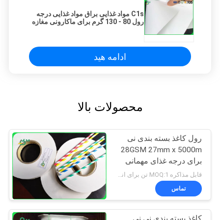
C1s مواد غذایی براق مواد غذایی درجه
رول 80 - 130 گرم برای ماکارونی مغازه
/ شراب قابل لمس
ادامه هید
محصولات بالا
رول کاغذ بسته بندی نی
28GSM 27mm x 5000m
برای درجه غذای مهمانی
قابل مذاکره MOQ:1 تن برای اندازه های معمول و 10 تن برای اندازه های ویژه
تماس
کاغذ بسته بندی نی نی