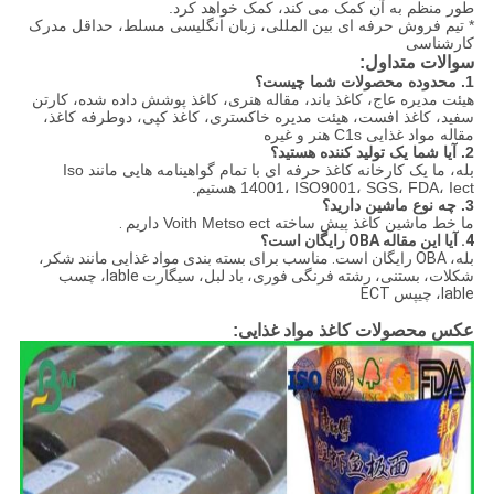
طور منظم به آن کمک می کند، کمک خواهد کرد.
* تیم فروش حرفه ای بین المللی، زبان انگلیسی مسلط، حداقل مدرک
کارشناسی
سوالات متداول:
1. محدوده محصولات شما چیست؟
هیئت مدیره عاج، کاغذ باند، مقاله هنری، کاغذ پوشش داده شده، کارتن
سفید، کاغذ افست، هیئت مدیره خاکستری، کاغذ کپی، دوطرفه کاغذ،
مقاله مواد غذایی C1s هنر و غیره
2. آیا شما یک تولید کننده هستید؟
بله، ما یک کارخانه کاغذ حرفه ای با تمام گواهینامه هایی مانند Iso
14001، ISO9001، SGS، FDA، Iect هستیم.
3. چه نوع ماشین دارید؟
ما خط ماشین کاغذ پیش ساخته Voith Metso ect داریم
.
4. آیا این مقاله OBA رایگان است؟
بله،
OBA رایگان است.
مناسب برای بسته بندی مواد غذایی مانند شکر،
شکلات، بستنی، رشته فرنگی فوری، باد لبل، سیگارت lable، چسب
lable، چیپس ECT
عکس محصولات کاغذ مواد غذایی: