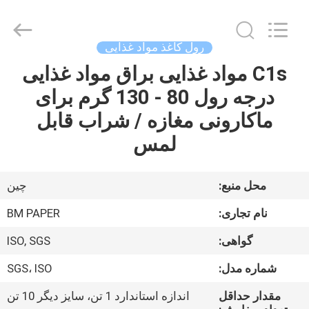
2026
GUANGZHOU
BMPAPER
CO.,LTD.
All
رول کاغذ مواد غذایی
Rights
Reserved.
C1s مواد غذایی براق مواد غذایی
خونه
درجه رول 80 - 130 گرم برای
محصولات
ماکارونی مغازه / شراب قابل
لمس
درباره
ما
محل منبع:
چين
نام تجاری:
BM PAPER
تور
گواهی:
ISO, SGS
کارخانه
شماره مدل:
SGS، ISO
کنترل
مقدار حداقل
اندازه استاندارد 1 تن، سایز دیگر 10 تن