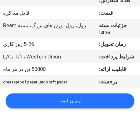
تعداد سفارش:
کیفیت
قیمت:
قابل مذاکره
با
جزئیات بسته
رول، رول، ورق های بزرگ، بسته Ream
بندی:
ما
تماس
زمان تحویل:
5-26 روز کاری
بگیرید
شرایط پرداخت:
L/C، T/T، Western Union
قابلیت ارائه:
50000 تن در هر ماه
اخبار
برجسته:
,
greaseproof paper
mg kraft paper
پرونده
بهترین قیمت
ها
نقشه
سایت