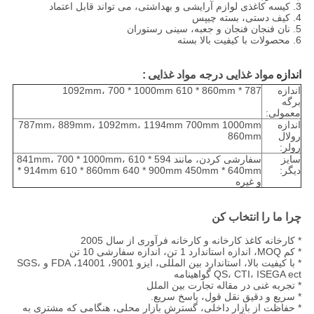
3. کیسه کاغذی لوازم آرایشی و بهداشتی، می تواند قابل اعتماد
4. کیف دستی، بسته چیپس
5. نان فنجان فنجان و جعبه، سینی رستوران
6. محصولات با کیفیت بالا بسته
اندازه
مواد غذایی درجه مواد غذایی
:
اندازه
787 * 1092mm، 700 * 1000mm 610 * 860mm
برگه
معمولی:
اندازه
787mm، 889mm، 1092mm، 1194mm 700mm 1000mm
رولال
860mm
رولر:
سایز
سفارشی کردن، مانند 594 * 841mm، 700 * 1000mm، 610
دیگر:
* 914mm 610 * 860mm 640 * 900mm 450mm * 640mm
و غیره
چرا ما را انتخاب کن
* کارخانه کاغذ کارخانه و کارخانه فرآوری از سال 2005
* کم MOQ، اندازه استاندارد 1 تن، اندازه سفارشی 10 تن
* با کیفیت بالا، استاندارد بین المللی، ایزو 9001، 14001، FDA و SGS،
QS، CTI، ISEGA ect گواهینامه
* تجربه غنی در مقاله تجارت بین الملل
* سریع و دقیق نقل قول، پاسخ سریع.
* حفاظت از بازار داخلی، گسترش بازار محلی، هنگامی که مشتری به