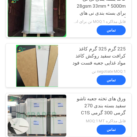
28gsm 33mm * 5000m
برای بسته بندی نی های
آشامیدنی
قابل مذاکره MOQ:1 تن برای اندازه معمولی و 10 تن برای اندازه خاص
تماس
225 گرم 325 گرم کاغذ
کرافت سفید روکش کاغذ
مواد غذایی جعبه فست فود
مواد
negotiate MOQ:1 تن
تماس
ورق های تخته جعبه تاشو
سفید بسته بندی 270
گرمی 300 گرمی C1S
داروی پوشش داده شده
قابل مذاکره MOQ:1 MT
تماس