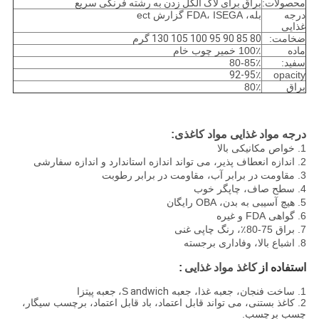
محصولات:
براق برای لاک الکل زدن به رشته فرنگی سریع
درجه
بله، FDA، ISEGA گزارش ect
غذایی
ضخامت:
80 85 90 95 100 105 130 گرم
ماده
100٪ خمیر چوب خام
سفید:
80-85٪
92-95٪
opacity
براق
80٪
درجه مواد غذایی مواد کاغذی:
1. خواص مکانیکی بالا
2. اندازه انعطاف پذیر، می تواند اندازه استاندارد و اندازه سفارشی
3. مقاومت در برابر آب، مقاومت در برابر رطوبت
4. سطح صاف، چاپگر خوب
5. هیچ آسیبی به بدن، OBA رایگان
6. گواهی FDA و غیره
7. براق 75-80٪، رنگ چاپی غنی
8. اشباع بالا، وفاداری برجسته
استفاده از
کاغذ مواد غذایی
:
1. ساخت فنجان، جعبه غذا، جعبه S
andwich، جعبه پیتزا
2. کاغذ بستنی، می تواند قابل اعتماد، باد قابل اعتماد، برچسب سیگار،
چسب برچسب.