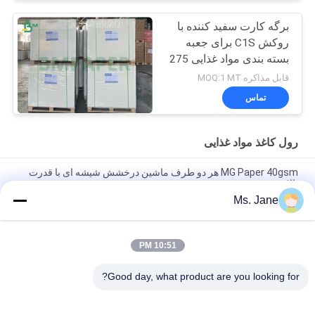
برگه کارت سفید کننده با
روکش C1S برای جعبه
بسته بندی مواد غذایی 275
گرم در متر 300 گرم در
قابل مذاکره MOQ:1 MT
متر
تماس
رول کاغذ مواد غذایی
MG Paper 40gsm هر دو طرف ماشین درخشش شیشه ای با قدرت
بالا
Ms. Jane
80/90gm کاغذ کرفت سیاه جامد دو طرفه درجه غذایی برای بسته بندی
آجیل و میوه های خشک
10:51 PM
BMPAPER ورق چرخدار تنباکو با تنفس بالا ورق چرخدار تنباکو با بافت
25gm رول های کوچک
Good day, what product are you looking for?
دسته بندی های محبوب
همه