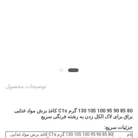
سیاست
حفظ
حریم
خصوصی
توضیحات محصول
80 85 90 95 100 105 130 گرم C1s کاغذ برش مواد غذایی
براق برای لاک الکل زدن به رشته فرنگی سریع
جزئیات سریع:
نام
80 85 90 95 100 105 130 گرم C1s کاغذ برش مواد غذایی