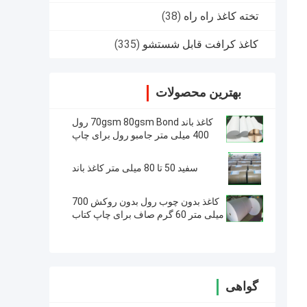
تخته کاغذ راه راه
(38)
کاغذ کرافت قابل شستشو
(335)
بهترین محصولات
کاغذ باند 70gsm 80gsm Bond رول
400 میلی متر جامبو رول برای چاپ
افست
سفید 50 تا 80 میلی متر کاغذ باند
کاغذ بدون چوب رول بدون روکش 700
میلی متر 60 گرم صاف برای چاپ کتاب
مدرسه
گواهی