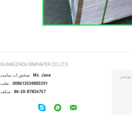
GUANGZHOU BMPAPER CO.,LTD
Ms. Jane
تماس با شخص:
008613538883291
تلفن:
86-20-87836757
فکس: