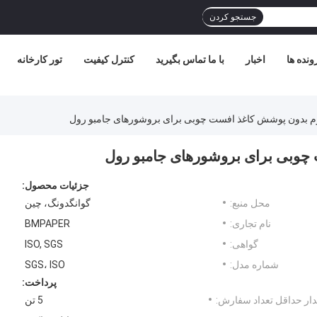
جستجو کردن
ونده ها
اخبار
با ما تماس بگیرید
کنترل کیفیت
تور کارخانه
جزئیات محصول:
محل منبع:
گوانگدونگ، چین
نام تجاری:
BMPAPER
گواهی:
ISO, SGS
شماره مدل:
SGS، ISO
پرداخت:
ار حداقل تعداد سفارش:
5 تن