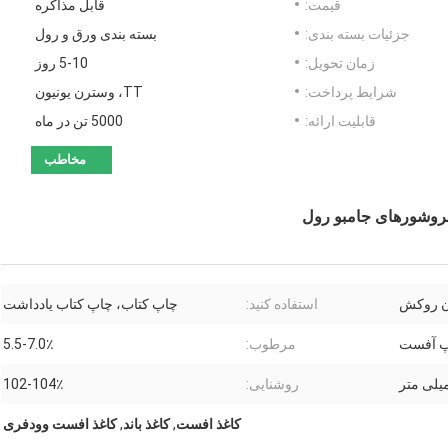
قیمت:
قابل مذاکره
جزئیات بسته بندی:
بسته بندی ورق و رول
زمان تحویل:
5-10 روز
شرایط پرداخت:
TT، وسترن یونیون
قابلیت ارائه:
5000 تن در ماه
مخاطب
ن روکش
استفاده کنید:
چاپ کتاب، چاپ کتاب یادداشت
 آفست
مرطوب:
5.5-7.0٪
روشنایی:
102-104٪
کاغذ افست
,
کاغذ باند
,
کاغذ افست وودفری